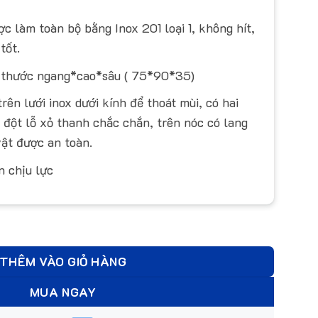
c làm toàn bộ bằng Inox 201 loại 1, không hít,
tốt.
 thước ngang*cao*sâu ( 75*90*35)
rên lưới inox dưới kính để thoát mùi, có hai
đột lỗ xỏ thanh chắc chắn, trên nóc có lang
ật được an toàn.
n chịu lực
THÊM VÀO GIỎ HÀNG
MUA NGAY