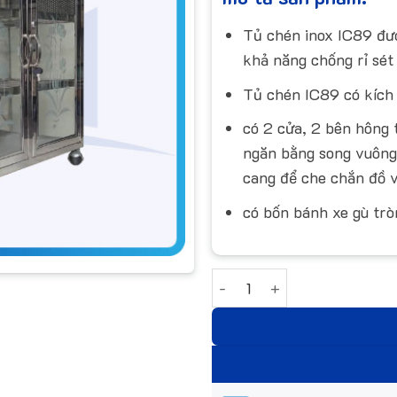
Tủ chén inox IC89 đượ
khả năng chống rỉ sét 
Tủ chén IC89 có kích
có 2 cửa, 2 bên hông t
ngăn bằng song vuông 
cang để che chắn đồ v
có bốn bánh xe gù trò
Tủ inox IC89 số lượng