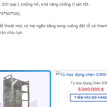
01 loại 1, không hít, khả năng chống rỉ sét tốt.
 75*90*35).
 để thoát mùi, có hai ngăn bằng song vuông đột lỗ xỏ than
ròn chịu lực
Tủ Inox Đựng Chén IC
3.360.000
₫
THÊM VÀO GIỎ HÀNG