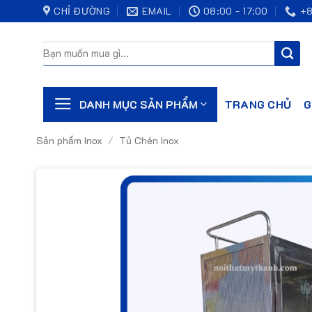
Bỏ
CHỈ ĐƯỜNG
EMAIL
08:00 - 17:00
+8
qua
nội
Tìm
kiếm:
dung
TRANG CHỦ
G
DANH MỤC SẢN PHẨM
Sản phẩm Inox
/
Tủ Chén Inox