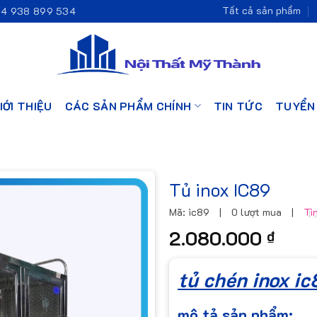
Tất cả sản phẩm
4 938 899 534
IỚI THIỆU
CÁC SẢN PHẨM CHÍNH
TIN TỨC
TUYỂN
Tủ inox IC89
Mã: ic89
|
0 lượt mua
|
Tì
2.080.000
₫
tủ chén inox i
mô tả sản phẩm: