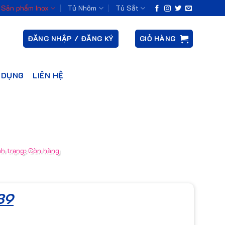
Sản phẩm Inox
Tủ Nhôm
Tủ Sắt
ĐĂNG NHẬP / ĐĂNG KÝ
GIỎ HÀNG
 DỤNG
LIÊN HỆ
nh trạng: Còn hàng
c89