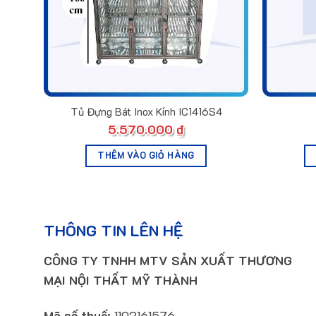
Tủ Đựng Bát Inox Kính IC1416S4
5.570.000
₫
THÊM VÀO GIỎ HÀNG
THÔNG TIN LÊN HỆ
CÔNG TY TNHH MTV SẢN XUẤT THƯƠNG
MẠI NỘI THẤT MỸ THÀNH
Mã số thuế:
1102161576