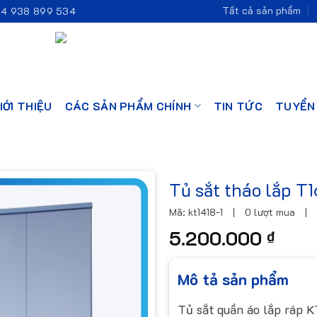
Tất cả sản phẩm
4 938 899 534
IỚI THIỆU
CÁC SẢN PHẨM CHÍNH
TIN TỨC
TUYỂN
Tủ sắt tháo lắp T
Mã: kt1418-1
|
0 lượt mua
|
5.200.000
₫
Mô tả sản phẩm
Tủ sắt quần áo lắp ráp 