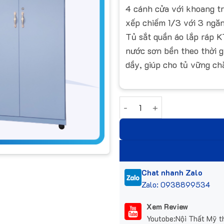
4 cánh cửa với khoang t
xếp chiếm 1/3 với 3 ngăn
Tủ sắt quần áo lắp ráp K
nước sơn bền theo thời gi
dầy, giúp cho tủ vững ch
Tủ sắt tháo lắp T168 số lư
Chat nhanh Zalo
Zalo: 0938899534
Xem Review
Youtobe:Nội Thất Mỹ t