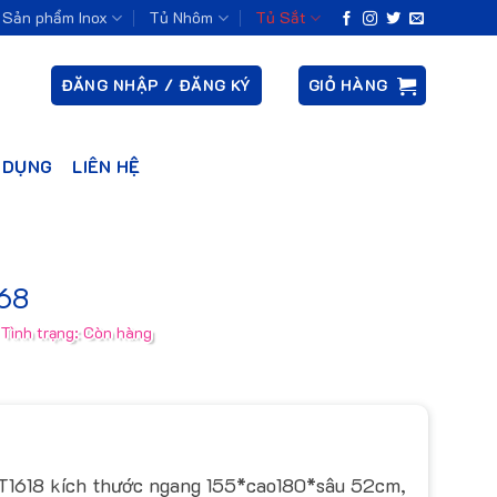
Sản phẩm Inox
Tủ Nhôm
Tủ Sắt
ĐĂNG NHẬP / ĐĂNG KÝ
GIỎ HÀNG
 DỤNG
LIÊN HỆ
168
Tình trạng: Còn hàng
KT1618 kích thước ngang 155*cao180*sâu 52cm,