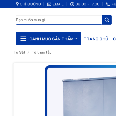
Bỏ
CHỈ ĐƯỜNG
EMAIL
08:00 - 17:00
+8
qua
nội
Tìm
kiếm:
dung
TRANG CHỦ
G
DANH MỤC SẢN PHẨM
Tủ Sắt
/
Tủ tháo lắp