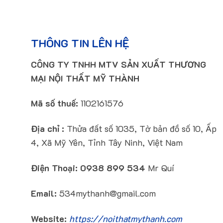
THÔNG TIN LÊN HỆ
CÔNG TY TNHH MTV SẢN XUẤT THƯƠNG
MẠI NỘI THẤT MỸ THÀNH
Mã số thuế:
1102161576
Địa chỉ :
Thửa đất số 1035, Tờ bản đồ số 10, Ấp
4, Xã Mỹ Yên, Tỉnh Tây Ninh, Việt Nam
Điện Thoại:
0938 899 534
Mr Quí
Email:
534mythanh@gmail.com
Website:
https://noithatmythanh.com