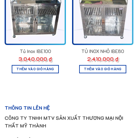
Tủ Inox IBE100
TỦ INOX NHỎ IBE80
3.040.000
₫
2.410.000
₫
THÊM VÀO GIỎ HÀNG
THÊM VÀO GIỎ HÀNG
THÔNG TIN LÊN HỆ
CÔNG TY TNHH MTV SẢN XUẤT THƯƠNG MẠI NỘI
THẤT MỸ THÀNH