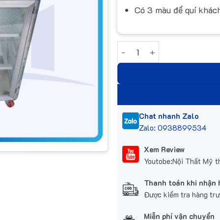
Có 3 màu để quí khách
Tủ nhôm kính đựng bát NC5
Chat nhanh Zalo
Zalo: 0938899534
Xem Review
Youtobe:Nội Thất Mỹ t
Thanh toán khi nhận
Được kiểm tra hàng tr
Miễn phí vận chuyển