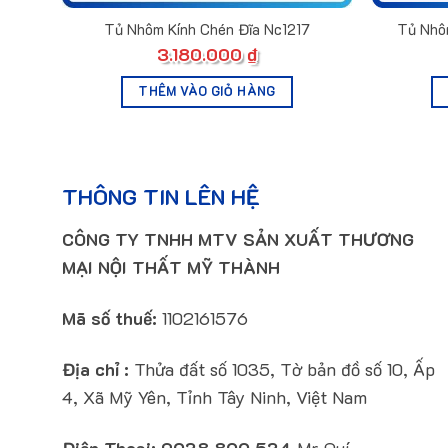
Tủ Nhôm Kính Chén Đĩa Nc1217
Tủ Nhô
3.180.000
₫
THÊM VÀO GIỎ HÀNG
THÔNG TIN LÊN HỆ
CÔNG TY TNHH MTV SẢN XUẤT THƯƠNG
MẠI NỘI THẤT MỸ THÀNH
Mã số thuế:
1102161576
Địa chỉ :
Thửa đất số 1035, Tờ bản đồ số 10, Ấp
4, Xã Mỹ Yên, Tỉnh Tây Ninh, Việt Nam