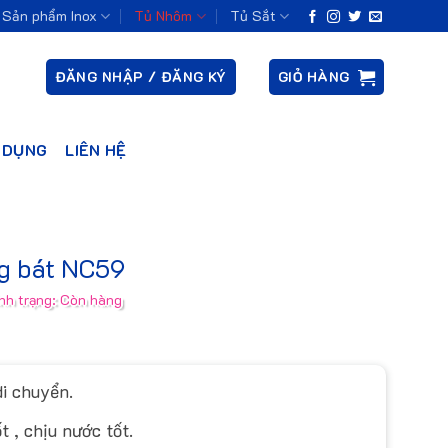
Sản phẩm Inox
Tủ Nhôm
Tủ Sắt
ĐĂNG NHẬP / ĐĂNG KÝ
GIỎ HÀNG
 DỤNG
LIÊN HỆ
g bát NC59
nh trạng: Còn hàng
di chuyển.
 , chịu nước tốt.