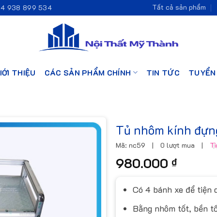
Tất cả sản phẩm
4 938 899 534
IỚI THIỆU
CÁC SẢN PHẨM CHÍNH
TIN TỨC
TUYỂN
Tủ nhôm kính đựn
Mã: nc59
|
0 lượt mua
|
Tì
980.000
₫
Có 4 bánh xe để tiện 
Bằng nhôm tốt, bền tốt