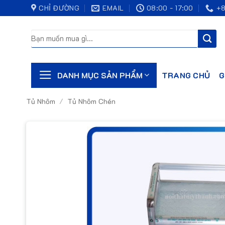
Bỏ
CHỈ ĐƯỜNG
EMAIL
08:00 - 17:00
+8
qua
nội
Tìm
kiếm:
dung
TRANG CHỦ
G
DANH MỤC SẢN PHẨM
Tủ Nhôm
/
Tủ Nhôm Chén