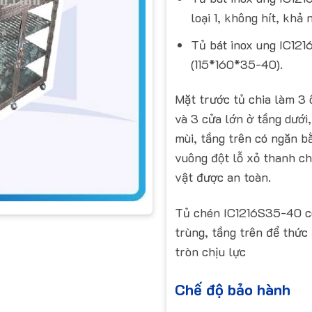
loại 1, không hít, khả 
Tủ bát inox ung IC12
(115*160*35-40).
Mặt trước tủ chia làm 3 
và 3 cửa lớn ờ tầng dưới,
mùi, tầng trên có ngăn b
vuông đột lỗ xỏ thanh ch
vật được an toàn.
Tủ chén IC1216S35-40 có
trùng, tầng trên để thức
tròn chịu lực
Chế độ bảo hành