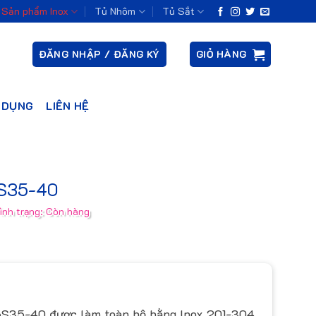
Sản phẩm Inox
Tủ Nhôm
Tủ Sắt
ĐĂNG NHẬP / ĐĂNG KÝ
GIỎ HÀNG
 DỤNG
LIÊN HỆ
6S35-40
ình trạng: Còn hàng
16S35-40 được làm toàn bộ bằng Inox 201-304