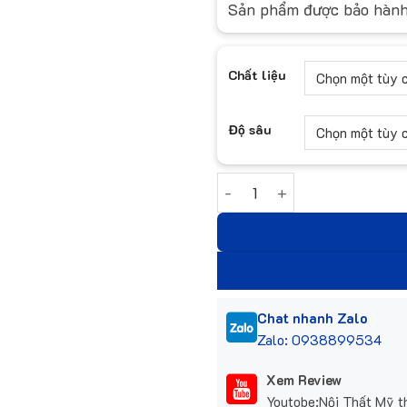
Sản phẩm được bảo hàn
Chất liệu
Độ sâu
Tủ bát Inox IC1216S35-40 
Chat nhanh Zalo
Zalo: 0938899534
Xem Review
Youtobe:Nội Thất Mỹ t