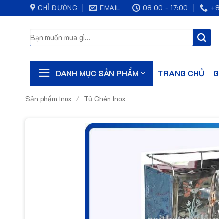
Bỏ
CHỈ ĐƯỜNG
EMAIL
08:00 - 17:00
+8
qua
nội
Tìm
kiếm:
dung
TRANG CHỦ
G
DANH MỤC SẢN PHẨM
Sản phẩm Inox
/
Tủ Chén Inox