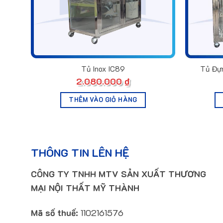
Tủ Inox IC89
Tủ Đựn
2.080.000
₫
THÊM VÀO GIỎ HÀNG
THÔNG TIN LÊN HỆ
CÔNG TY TNHH MTV SẢN XUẤT THƯƠNG
MẠI NỘI THẤT MỸ THÀNH
Mã số thuế:
1102161576