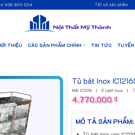
Tất cả sản phẩm
4 938 899 534
IỚI THIỆU
CÁC SẢN PHẨM CHÍNH
TIN TỨC
TUYỂN
Tủ bát Inox IC121
Mã: IC1216
|
0 lượt mua
|
T
4.770.000
₫
MÔ TẢ SẢN PHẨM:
Tủ bát inox ung IC12