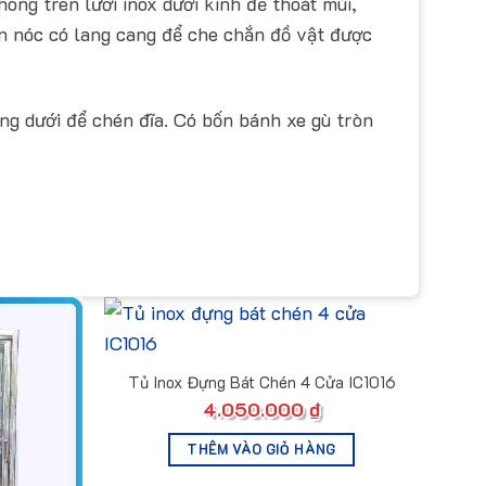
hông trên lưới inox dưới kính để thoát mùi,
ên nóc có lang cang để che chắn đồ vật được
ng dưới để chén đĩa. Có bốn bánh xe gù tròn
Tủ Inox Đựng Bát Chén 4 Cửa IC1016
4.050.000
₫
THÊM VÀO GIỎ HÀNG