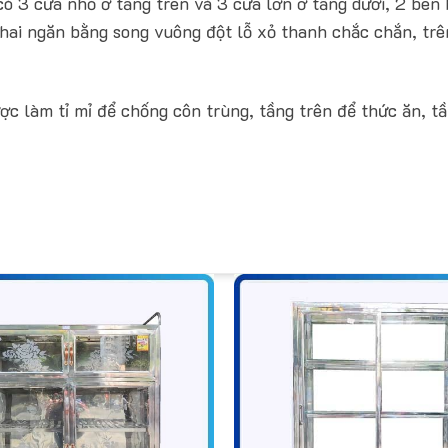
có 3 cửa nhỏ ở tầng trên và 3 cửa lớn ờ tầng dưới, 2 bên 
 hai ngăn bằng song vuông đột lỗ xỏ thanh chắc chắn, tr
 làm tỉ mỉ để chống côn trùng, tầng trên để thức ăn, tầ