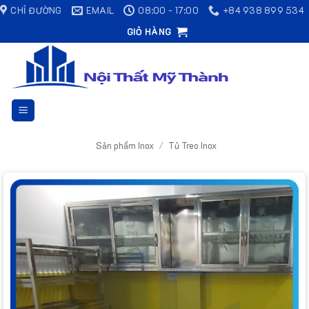
Bỏ
CHỈ ĐƯỜNG
EMAIL
08:00 - 17:00
+84 938 899 534
qua
GIỎ HÀNG
nội
dung
Sản phẩm Inox
/
Tủ Treo Inox