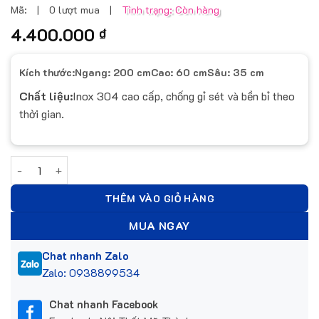
Mã:
|
0 lượt mua
|
Tình trạng: Còn hàng
4.400.000
₫
Kích thước:
Ngang: 200 cm
Cao: 60 cm
Sâu: 35 cm
Chất liệu:
Inox 304 cao cấp, chống gỉ sét và bền bỉ theo
thời gian.
Tủ Inox 304 treo it200 số lượng
THÊM VÀO GIỎ HÀNG
MUA NGAY
Chat nhanh Zalo
Zalo: 0938899534
Chat nhanh Facebook