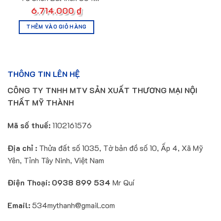
IC1216
6.714.000
₫
THÊM VÀO GIỎ HÀNG
THÔNG TIN LÊN HỆ
CÔNG TY TNHH MTV SẢN XUẤT THƯƠNG MẠI NỘI
THẤT MỸ THÀNH
Mã số thuế:
1102161576
Địa chỉ :
Thửa đất số 1035, Tờ bản đồ số 10, Ấp 4, Xã Mỹ
Yên, Tỉnh Tây Ninh, Việt Nam
Điện Thoại:
0938 899 534
Mr Quí
Email:
534mythanh@gmail.com