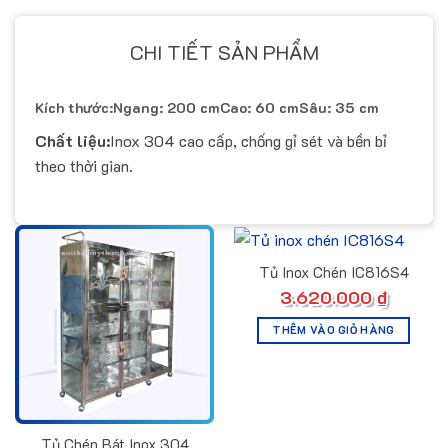
CHI TIẾT SẢN PHẨM
Kích thước:
Ngang: 200 cm
Cao: 60 cm
Sâu: 35 cm
Chất liệu:
Inox 304 cao cấp, chống gỉ sét và bền bỉ
theo thời gian.
Tủ Inox Chén IC816S4
3.620.000
₫
THÊM VÀO GIỎ HÀNG
Tủ Chén Bát Inox 304